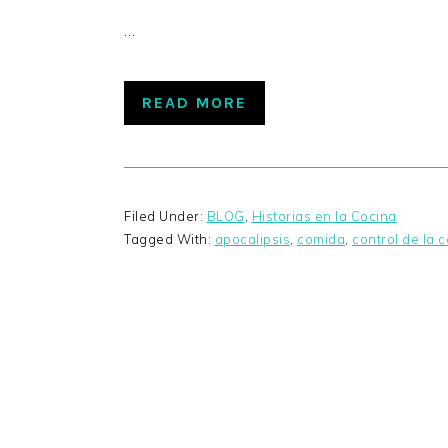
…
READ MORE
Filed Under:
BLOG
,
Historias en la Cocina
Tagged With:
apocalipsis
,
comida
,
control de la 