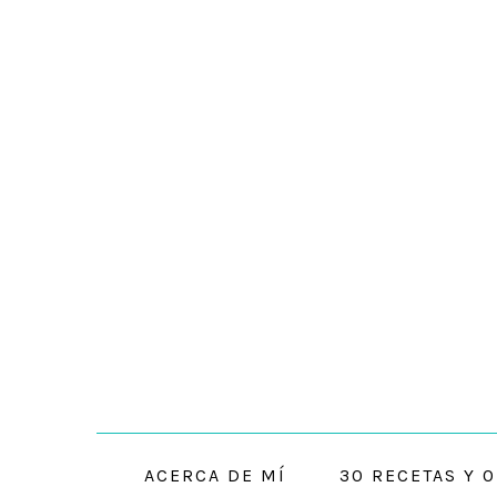
Skip
Skip
Skip
to
to
to
primary
main
primary
navigation
content
sidebar
ACERCA DE MÍ
30 RECETAS Y 