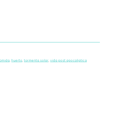
comida
,
huerto
,
tormenta solar
,
vida post apocaliptica