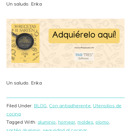
Un saludo. Erika
Un saludo. Erika
Filed Under:
BLOG
,
Con antiadherente
,
Utensilios de
cocina
Tagged With:
aluminio
,
hornear
,
moldes
,
plomo
,
sartén aluminio
,
seguridad al cocinar