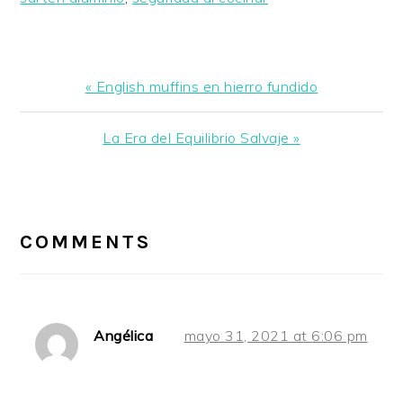
Previous
« English muffins en hierro fundido
Post:
Next
La Era del Equilibrio Salvaje »
Post:
READER
INTERACTIONS
COMMENTS
Angélica
mayo 31, 2021 at 6:06 pm