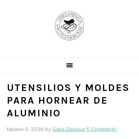
Skip
Skip
Skip
to
to
to
primary
main
primary
navigation
content
sidebar
UTENSILIOS Y MOLDES
PARA HORNEAR DE
ALUMINIO
febrero 5, 2026
by
Erika Zarazua
5 Comments