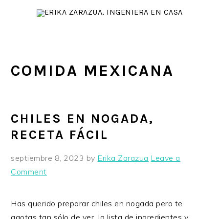
Skip
Skip
Skip
to
to
to
primary
main
primary
navigation
content
sidebar
COMIDA MEXICANA
CHILES EN NOGADA,
RECETA FÁCIL
septiembre 8, 2023
by
Erika Zarazua
Leave a
Comment
Has querido preparar chiles en nogada pero te
agotas tan sólo de ver la lista de ingredientes y