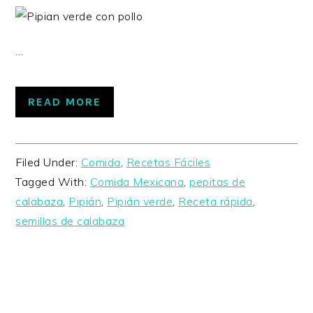
…
READ MORE
Filed Under:
Comida
,
Recetas Fáciles
Tagged With:
Comida Mexicana
,
pepitas de
calabaza
,
Pipián
,
Pipián verde
,
Receta rápida
,
semillas de calabaza
PRIMARY
SIDEBAR