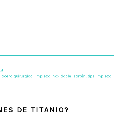
na
,
acero quirúrgico
,
limpieza inoxidable
,
sartén
,
tips limpieza
NES DE TITANIO?