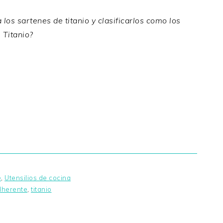
s sartenes de titanio y clasificarlos como los
 Titanio?
e
,
Utensilios de cocina
dherente
,
titanio