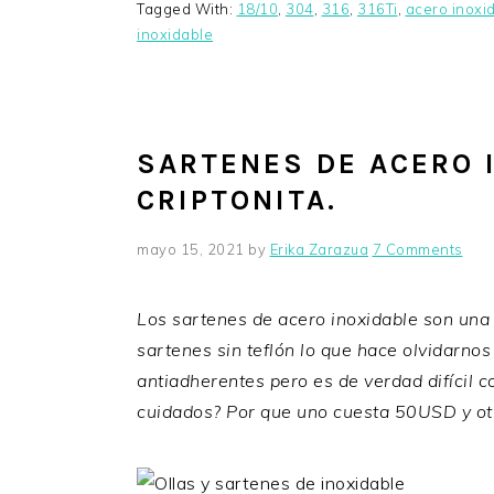
Tagged With:
18/10
,
304
,
316
,
316Ti
,
acero inoxi
inoxidable
SARTENES DE ACERO 
CRIPTONITA.
mayo 15, 2021
by
Erika Zarazua
7 Comments
Los sartenes de acero inoxidable son una
sartenes sin teflón lo que hace olvidarno
antiadherentes pero es de verdad difícil 
cuidados? Por que uno cuesta 50USD y o