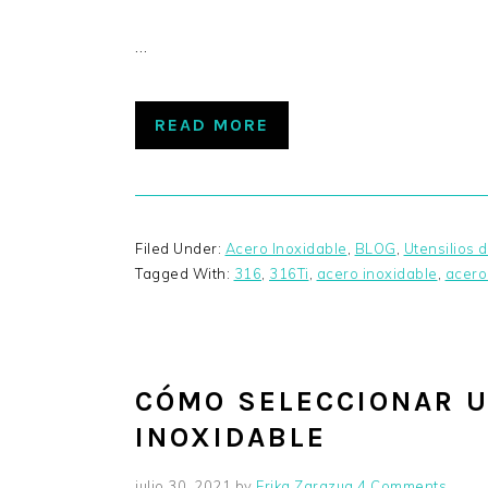
…
READ MORE
Filed Under:
Acero Inoxidable
,
BLOG
,
Utensilios 
Tagged With:
316
,
316Ti
,
acero inoxidable
,
acero
CÓMO SELECCIONAR U
INOXIDABLE
julio 30, 2021
by
Erika Zarazua
4 Comments