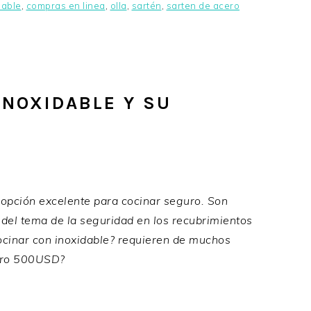
dable
,
compras en linea
,
olla
,
sartén
,
sarten de acero
INOXIDABLE Y SU
 opción excelente para cocinar seguro. Son
s del tema de la seguridad en los recubrimientos
cocinar con inoxidable? requieren de muchos
tro 500USD?