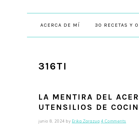
Skip
Skip
Skip
to
to
to
primary
main
primary
ACERCA DE MÍ
30 RECETAS Y 
navigation
content
sidebar
316TI
LA MENTIRA DEL ACE
UTENSILIOS DE COCIN
junio 8, 2024
by
Erika Zarazua
4 Comments