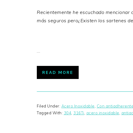
Recientemente he escuchado mencionar a lo
más seguros pero¿Existen los sartenes de
…
READ MORE
Filed Under:
Acero Inoxidable
,
Con antiadherent
Tagged With:
304
,
316Ti
,
acero inoxidable
,
antia