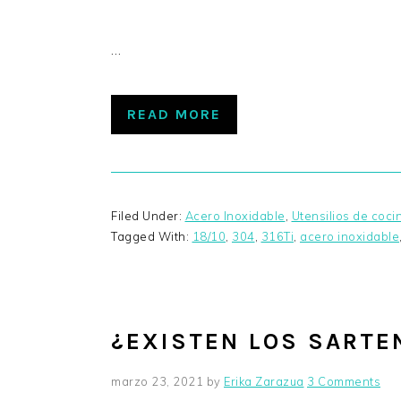
…
READ MORE
Filed Under:
Acero Inoxidable
,
Utensilios de coci
Tagged With:
18/10
,
304
,
316Ti
,
acero inoxidable
¿EXISTEN LOS SARTE
marzo 23, 2021
by
Erika Zarazua
3 Comments