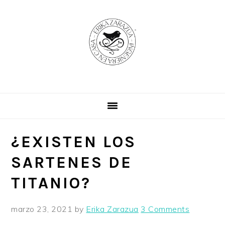
Skip
Skip
Skip
to
to
to
primary
main
primary
navigation
content
sidebar
¿EXISTEN LOS
SARTENES DE
TITANIO?
marzo 23, 2021
by
Erika Zarazua
3 Comments