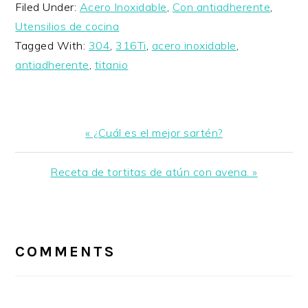
Filed Under:
Acero Inoxidable
,
Con antiadherente
,
Utensilios de cocina
Tagged With:
304
,
316Ti
,
acero inoxidable
,
antiadherente
,
titanio
Previous
« ¿Cuál es el mejor sartén?
Post:
Next
Receta de tortitas de atún con avena. »
Post:
READER
INTERACTIONS
COMMENTS