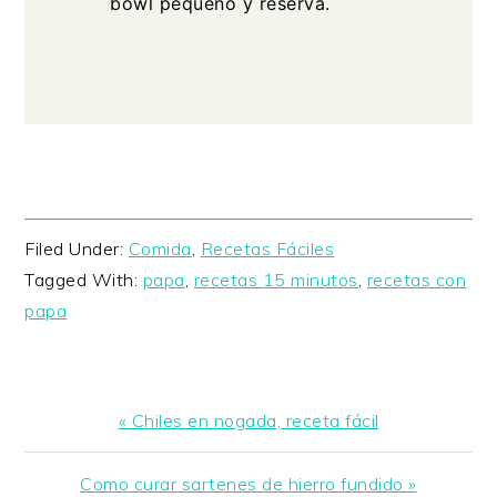
bowl pequeño y reserva.
Filed Under:
Comida
,
Recetas Fáciles
Tagged With:
papa
,
recetas 15 minutos
,
recetas con
papa
Previous
« Chiles en nogada, receta fácil
Post:
Next
Como curar sartenes de hierro fundido »