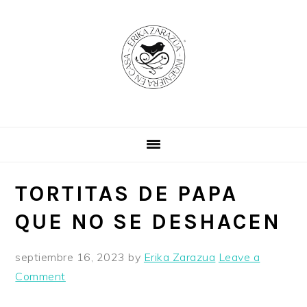
Skip
Skip
Skip
to
to
to
primary
main
primary
navigation
content
sidebar
TORTITAS DE PAPA
QUE NO SE DESHACEN
septiembre 16, 2023
by
Erika Zarazua
Leave a
Comment